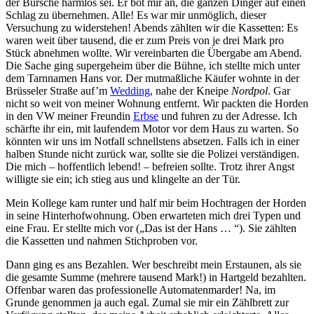
der Bursche harmlos sei. Er bot mir an, die ganzen Dinger auf einen
Schlag zu übernehmen. Alle! Es war mir unmöglich, dieser
Versuchung zu widerstehen! Abends zählten wir die Kassetten: Es
waren weit über tausend, die er zum Preis von je drei Mark pro
Stück abnehmen wollte. Wir vereinbarten die Übergabe am Abend.
Die Sache ging supergeheim über die Bühne, ich stellte mich unter
dem Tarnnamen Hans vor. Der mutmaßliche Käufer wohnte in der
Brüsseler Straße auf’m
Wedding
, nahe der Kneipe
Nordpol
. Gar
nicht so weit von meiner Wohnung entfernt. Wir packten die Horden
in den VW meiner Freundin
Erbse
und fuhren zu der Adresse. Ich
schärfte ihr ein, mit laufendem Motor vor dem Haus zu warten. So
könnten wir uns im Notfall schnellstens absetzen. Falls ich in einer
halben Stunde nicht zurück war, sollte sie die Polizei verständigen.
Die mich – hoffentlich lebend! – befreien sollte. Trotz ihrer Angst
willigte sie ein; ich stieg aus und klingelte an der Tür.
Mein Kollege kam runter und half mir beim Hochtragen der Horden
in seine Hinterhofwohnung. Oben erwarteten mich drei Typen und
eine Frau. Er stellte mich vor („Das ist der Hans … “). Sie zählten
die Kassetten und nahmen Stichproben vor.
Dann ging es ans Bezahlen. Wer beschreibt mein Erstaunen, als sie
die gesamte Summe (mehrere tausend Mark!) in Hartgeld bezahlten.
Offenbar waren das professionelle Automatenmarder! Na, im
Grunde genommen ja auch egal. Zumal sie mir ein Zählbrett zur