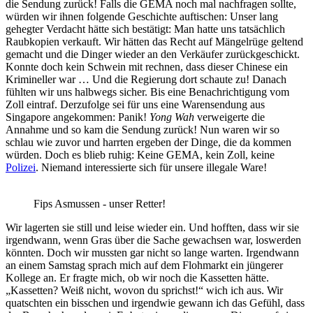
die Sendung zurück! Falls die GEMA noch mal nachfragen sollte,
würden wir ihnen folgende Geschichte auftischen: Unser lang
gehegter Verdacht hätte sich bestätigt: Man hatte uns tatsächlich
Raubkopien verkauft. Wir hätten das Recht auf Mängelrüge geltend
gemacht und die Dinger wieder an den Verkäufer zurückgeschickt.
Konnte doch kein Schwein mit rechnen, dass dieser Chinese ein
Krimineller war … Und die Regierung dort schaute zu! Danach
fühlten wir uns halbwegs sicher. Bis eine Benachrichtigung vom
Zoll eintraf. Derzufolge sei für uns eine Warensendung aus
Singapore angekommen: Panik!
Yong Wah
verweigerte die
Annahme und so kam die Sendung zurück! Nun waren wir so
schlau wie zuvor und harrten ergeben der Dinge, die da kommen
würden. Doch es blieb ruhig: Keine GEMA, kein Zoll, keine
Polizei
. Niemand interessierte sich für unsere illegale Ware!
Fips Asmussen - unser Retter!
Wir lagerten sie still und leise wieder ein. Und hofften, dass wir sie
irgendwann, wenn Gras über die Sache gewachsen war, loswerden
könnten. Doch wir mussten gar nicht so lange warten. Irgendwann
an einem Samstag sprach mich auf dem Flohmarkt ein jüngerer
Kollege an. Er fragte mich, ob wir noch die Kassetten hätte.
„Kassetten? Weiß nicht, wovon du sprichst!“ wich ich aus. Wir
quatschten ein bisschen und irgendwie gewann ich das Gefühl, dass