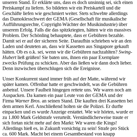
unseren Stand. Er erklärte uns, dass es doch unsinnig sei, sich einen
Preiskampf zu liefern. So bildeten wir ein Preiskartell und die
Geschäfte liefen wie geschmiert weiter. Stets schwebte allerdings
das Damoklesschwert der GEMA (Gesellschaft für musikalische
Aufführungsrechte, Copyright-Wächter der Musikindustrie) über
unserem Erfolg. Falls die das spitzkriegten, hätten wir ein massives
Problem. Der Schönling behauptete, dass er Gebühren bezahle.
Damit sei er auf der sicheren Seite. Daraufhin schrieben wir an den
Laden und deuteten an, dass wir Kassetten aus Singapore gekauft
hätten. Ob es o.k. sei, wenn wir die Gebühren nachzahlten?
Swing-
Hubert
ließ grüßen! Sie baten uns, ihnen ein paar Exemplare
zwecks Prüfung zu schicken. Aber das ließen wir dann doch lieber.
Denn inzwischen überschlugen sich die Ereignisse.
Unser Konkurrent stand immer früh auf der Matte, während wir
später kamen. Offenbar hatte er geschwindelt, was die Gebühren
anbetraf. Unsere Faulheit hingegen rettete uns. Wir waren noch am
Auspacken. Da kamen ein paar Leute von der GEMA und der
Firma
Warner Bros
. an seinen Stand. Die kauften drei Kassetten bei
dem armen Kerl. Anschließend holten sie die Polizei. Er durfte
einpacken und es wurde Anzeige erstattet. Wie wir hörten, wurde er
zu 1.800 Mark Geldstrafe verurteilt. Verständlicherweise traute er
sich fortan nicht mehr auf den Markt: Wir waren die Kings!
Allerdings hieß es, in Zukunft vorsichtig zu sein! Strafe pro Stück
ca. 600 Mark. Macht bei einem Gesamtbestand von knapp