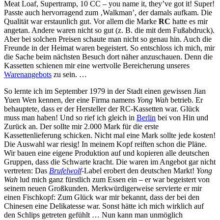
Meat Loaf, Supertramp, 10 CC – you name it, they’ve got it! Super!
Passte auch hervorragend zum ‚Walkman’, der damals aufkam. Die
Qualität war erstaunlich gut. Vor allem die Marke
RC
hatte es mir
angetan. Andere waren nicht so gut (z. B. die mit dem Fußabdruck).
Aber bei solchen Preisen schaute man nicht so genau hin. Auch die
Freunde in der Heimat waren begeistert. So entschloss ich mich, mir
die Sache beim nächsten Besuch dort näher anzuschauen. Denn die
Kassetten schienen mir eine wertvolle Bereicherung unseres
Warenangebots
zu sein. …
So lernte ich im September 1979 in der Stadt einen gewissen Jian
Yuen Wen kennen, der eine Firma namens
Yong Wah
betrieb. Er
behauptete, dass er der Hersteller der RC-Kassetten war. Glück
muss man haben! Und so rief ich gleich in
Berlin
bei von Hin und
Zurück an. Der sollte mir 2.000 Mark für die erste
Kassettenlieferung schicken. Nicht mal eine Mark sollte jede kosten!
Die Auswahl war riesig! In meinem Kopf reiften schon die Pläne.
Wir bauen eine eigene Produktion auf und kopieren alle deutschen
Gruppen, dass die Schwarte kracht. Die waren im Angebot gar nicht
vertreten: Das
Brufelwolf
-Label erobert den deutschen Markt!
Yong
Wah
lud mich ganz fürstlich zum Essen ein – er war begeistert von
seinem neuen Großkunden. Merkwürdigerweise servierte er mir
einen Fischkopf: Zum Glück war mir bekannt, dass der bei den
Chinesen eine Delikatesse war. Sonst hätte ich mich wirklich auf
den Schlips getreten gefühlt … Nun kann man unmöglich