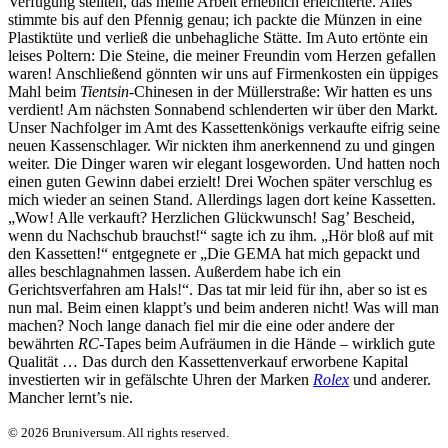
Verfügung stellten, das meine Arbeit erheblich erleichterte. Alles
stimmte bis auf den Pfennig genau; ich packte die Münzen in eine
Plastiktüte und verließ die unbehagliche Stätte. Im Auto ertönte ein
leises Poltern: Die Steine, die meiner Freundin vom Herzen gefallen
waren! Anschließend gönnten wir uns auf Firmenkosten ein üppiges
Mahl beim
Tientsin
-Chinesen in der Müllerstraße: Wir hatten es uns
verdient! Am nächsten Sonnabend schlenderten wir über den Markt.
Unser Nachfolger im Amt des Kassettenkönigs verkaufte eifrig seine
neuen Kassenschlager. Wir nickten ihm anerkennend zu und gingen
weiter. Die Dinger waren wir elegant losgeworden. Und hatten noch
einen guten Gewinn dabei erzielt! Drei Wochen später verschlug es
mich wieder an seinen Stand. Allerdings lagen dort keine Kassetten.
„Wow! Alle verkauft? Herzlichen Glückwunsch! Sag’ Bescheid,
wenn du Nachschub brauchst!“ sagte ich zu ihm. „Hör bloß auf mit
den Kassetten!“ entgegnete er „Die GEMA hat mich gepackt und
alles beschlagnahmen lassen. Außerdem habe ich ein
Gerichtsverfahren am Hals!“. Das tat mir leid für ihn, aber so ist es
nun mal. Beim einen klappt’s und beim anderen nicht! Was will man
machen? Noch lange danach fiel mir die eine oder andere der
bewährten
RC-
Tapes beim Aufräumen in die Hände – wirklich gute
Qualität … Das durch den Kassettenverkauf erworbene Kapital
investierten wir in gefälschte Uhren der Marken
Rolex
und anderer.
Mancher lernt’s nie.
© 2026 Bruniversum. All rights reserved.