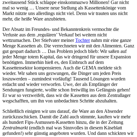
zweitausend Stück schlappe einskommazwo Millionen! Gar nicht
mal so wenig … Unsere neue Stellung als Kassettenkönige vom
Markt nützte uns allerdings nicht viel. Denn wir trauten uns nicht
mehr, die heiße Ware anzubieten.
Der Absatz im Freundes- und Bekanntenkreis vermochte die
Verluste aus dem ‚regulären’ Verkauf bei weitem nicht
wettzumachen. Der Stiefvater meiner
Tochter
nahm mir eine ganze
Menge Kassetten ab. Die verrechneten wir mit den Alimenten. Ganz
gut gespart dadurch … Das Problem jedoch blieb: Wir saßen auf
jeder Menge totem Kapital, das wir dringend für unsere Expansion
benötigten. Immerhin hieß es, den Einbruch auf dem
Kassettensektor kompensieren. Auch die GEMA meldete sich
wieder. Wir sahen uns gezwungen, die Dinger um jeden Preis
loszuwerden – zumindest vorläufig! Tausend Lösungen wurden
erdacht und wieder verworfen. Uwe, der als Empfänger der
Sendungen fungierte, wollte schon freiwillig ins Gefängnis gehen!
Er war so verzweifelt, dass wir die Kassetten aus dem Zentrallager
wegschafften, um ihn von unbedachten Schritte abzuhalten.
Schließlich einigten wir uns darauf, die Ware an den Absender
zurückzuschicken. Damit die Zahl auch stimmte, kauften wir mehr
als hundert Fips-Asmussen-Kassetten hinzu, die in der Zeitung
Zentralmarkt
(endlich mal was Sinnvolles in diesem Käseblatt
gefunden!) sehr günstig angeboten wurden. Und dann schickten wir