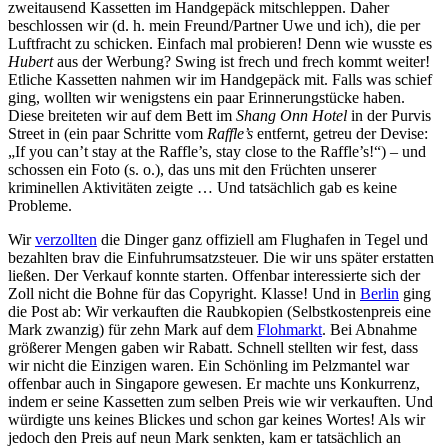
zweitausend Kassetten im Handgepäck mitschleppen. Daher
beschlossen wir (d. h. mein Freund/Partner Uwe und ich), die per
Luftfracht zu schicken. Einfach mal probieren! Denn wie wusste es
Hubert
aus der Werbung? Swing ist frech und frech kommt weiter!
Etliche Kassetten nahmen wir im Handgepäck mit. Falls was schief
ging, wollten wir wenigstens ein paar Erinnerungstücke haben.
Diese breiteten wir auf dem Bett im
Shang Onn Hotel
in der Purvis
Street in (ein paar Schritte vom
Raffle’s
entfernt, getreu der Devise:
„If you can’t stay at the Raffle’s, stay close to the Raffle’s!“) – und
schossen ein Foto (s. o.), das uns mit den Früchten unserer
kriminellen Aktivitäten zeigte … Und tatsächlich gab es keine
Probleme.
Wir
verzollten
die Dinger ganz offiziell am Flughafen in Tegel und
bezahlten brav die Einfuhrumsatzsteuer. Die wir uns später erstatten
ließen. Der Verkauf konnte starten. Offenbar interessierte sich der
Zoll nicht die Bohne für das Copyright. Klasse! Und in
Berlin
ging
die Post ab: Wir verkauften die Raubkopien (Selbstkostenpreis eine
Mark zwanzig) für zehn Mark auf dem
Flohmarkt
. Bei Abnahme
größerer Mengen gaben wir Rabatt. Schnell stellten wir fest, dass
wir nicht die Einzigen waren. Ein Schönling im Pelzmantel war
offenbar auch in Singapore gewesen. Er machte uns Konkurrenz,
indem er seine Kassetten zum selben Preis wie wir verkauften. Und
würdigte uns keines Blickes und schon gar keines Wortes! Als wir
jedoch den Preis auf neun Mark senkten, kam er tatsächlich an