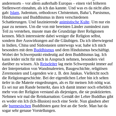
anderenorts – vor allem außerhalb Europas – einen viel höheren
Stellenwert einnahm, als ich das kannte. Und was es da nicht alles
gab:
Islam
, Judentum, orthodoxes Christentum, Baha‘i, Parsismus,
Hinduismus und Buddhismus in ihren verschiedenen
Schattierungen. Und faszinierende
animistische Kulte
. Um nur ein
paar zu nennen. Um die von mir bereisten Länder zumindest zum
Teil zu verstehen, musste man die Grundzüge ihrer Religionen
kennen. Mich interessierte dabei weniger die Religion selbst,
sondern ihre Auswirkungen auf die Gläubigen. Da ich überwiegend
in Indien, China und Südostasien unterwegs war, habe ich mich
besonders mit dem
Buddhismus
und dem Hinduismus beschäftigt.
Wobei der Schwerpunkt eindeutig auf dem Buddhismus lag. Ich
kann leider nicht für mich in Anspruch nehmen, besonders viel
darüber zu wissen. Als
Reiseleiter
lag mein Schwerpunkt immer auf
der Interpretation von Wandmalereien, Baugeschichte, religiösen
Zeremonien und Legenden wie z. B. den Jatakas. Vielleicht noch
die Religionsgeschichte. Bei der eigentlichen Lehre bin ich selten
tiefer in die Materie eingedrungen, als es für meinen Job nötig war.
Es sei nur am Rande bemerkt, dass ich damit immer noch erheblich
mehr von der Religion verstand als diejenigen, die sie praktizierten.
Nehmen wir mal die Reinkarnation: Gemäß der Lehre Buddhas gibt
es weder ein Ich (Ich-Illusion) noch eine Seele. Nun glauben aber
alle
burmesischen
Buddhisten ganz fest an die Seele. Man hat da
sogar sehr genaue Vorstellungen.