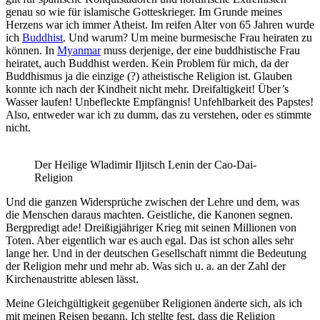
genau so wie für islamische Gotteskrieger. Im Grunde meines
Herzens war ich immer Atheist. Im reifen Alter von 65 Jahren wurde
ich
Buddhist
. Und warum? Um meine burmesische Frau heiraten zu
können. In
Myanmar
muss derjenige, der eine buddhistische Frau
heiratet, auch Buddhist werden. Kein Problem für mich, da der
Buddhismus ja die einzige (?) atheistische Religion ist. Glauben
konnte ich nach der Kindheit nicht mehr. Dreifaltigkeit! Über’s
Wasser laufen! Unbefleckte Empfängnis! Unfehlbarkeit des Papstes!
Also, entweder war ich zu dumm, das zu verstehen, oder es stimmte
nicht.
Der Heilige Wladimir Iljitsch Lenin der Cao-Dai-
Religion
Und die ganzen Widersprüche zwischen der Lehre und dem, was
die Menschen daraus machten. Geistliche, die Kanonen segnen.
Bergpredigt ade! Dreißigjähriger Krieg mit seinen Millionen von
Toten. Aber eigentlich war es auch egal. Das ist schon alles sehr
lange her. Und in der deutschen Gesellschaft nimmt die Bedeutung
der Religion mehr und mehr ab. Was sich u. a. an der Zahl der
Kirchenaustritte ablesen lässt.
Meine Gleichgültigkeit gegenüber Religionen änderte sich, als ich
mit meinen Reisen begann. Ich stellte fest, dass die Religion