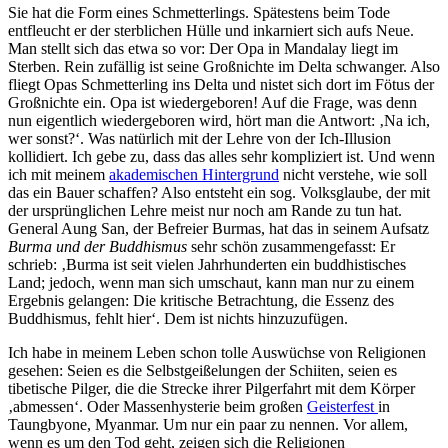
Sie hat die Form eines Schmetterlings. Spätestens beim Tode
entfleucht er der sterblichen Hülle und inkarniert sich aufs Neue.
Man stellt sich das etwa so vor: Der Opa in Mandalay liegt im
Sterben. Rein zufällig ist seine Großnichte im Delta schwanger. Also
fliegt Opas Schmetterling ins Delta und nistet sich dort im Fötus der
Großnichte ein. Opa ist wiedergeboren! Auf die Frage, was denn
nun eigentlich wiedergeboren wird, hört man die Antwort: ‚Na ich,
wer sonst?‘. Was natürlich mit der Lehre von der Ich-Illusion
kollidiert. Ich gebe zu, dass das alles sehr kompliziert ist. Und wenn
ich mit meinem
akademischen Hintergrund
nicht verstehe, wie soll
das ein Bauer schaffen? Also entsteht ein sog. Volksglaube, der mit
der ursprünglichen Lehre meist nur noch am Rande zu tun hat.
General Aung San, der Befreier Burmas, hat das in seinem Aufsatz
Burma und der Buddhismus
sehr schön zusammengefasst: Er
schrieb: ‚Burma ist seit vielen Jahrhunderten ein buddhistisches
Land; jedoch, wenn man sich umschaut, kann man nur zu einem
Ergebnis gelangen: Die kritische Betrachtung, die Essenz des
Buddhismus, fehlt hier‘. Dem ist nichts hinzuzufügen.
Ich habe in meinem Leben schon tolle Auswüchse von Religionen
gesehen: Seien es die Selbstgeißelungen der Schiiten, seien es
tibetische Pilger, die die Strecke ihrer Pilgerfahrt mit dem Körper
‚abmessen‘. Oder Massenhysterie beim großen
Geisterfest
in
Taungbyone, Myanmar. Um nur ein paar zu nennen. Vor allem,
wenn es um den Tod geht, zeigen sich die Religionen