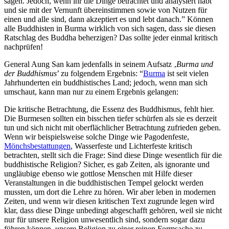
sagen. Jedoch, wenn ihr die Dinge betrachtet und analysiert habt
und sie mit der Vernunft übereinstimmen sowie von Nutzen für
einen und alle sind, dann akzeptiert es und lebt danach.” Können
alle Buddhisten in Burma wirklich von sich sagen, dass sie diesen
Ratschlag des Buddha beherzigen? Das sollte jeder einmal kritisch
nachprüfen!
General Aung San kam jedenfalls in seinem Aufsatz ‚
Burma und
der Buddhismus
’ zu folgendem Ergebnis: “
Burma
ist seit vielen
Jahrhunderten ein buddhistisches Land; jedoch, wenn man sich
umschaut, kann man nur zu einem Ergebnis gelangen:
Die kritische Betrachtung, die Essenz des Buddhismus, fehlt hier.
Die Burmesen sollten ein bisschen tiefer schürfen als sie es derzeit
tun und sich nicht mit oberflächlicher Betrachtung zufrieden geben.
Wenn wir beispielsweise solche Dinge wie Pagodenfeste,
Mönchsbestattungen
, Wasserfeste und Lichterfeste kritisch
betrachten, stellt sich die Frage: Sind diese Dinge wesentlich für die
buddhistische Religion? Sicher, es gab Zeiten, als ignorante und
ungläubige ebenso wie gottlose Menschen mit Hilfe dieser
Veranstaltungen in die buddhistischen Tempel gelockt werden
mussten, um dort die Lehre zu hören. Wir aber leben in modernen
Zeiten, und wenn wir diesen kritischen Text zugrunde legen wird
klar, dass diese Dinge unbedingt abgeschafft gehören, weil sie nicht
nur für unsere Religion unwesentlich sind, sondern sogar dazu
führen können, unsere Religion zu einer reinen Formsache zu