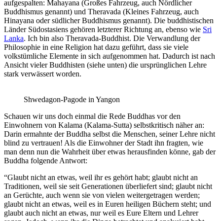
aufgespalten: Mahayana (Großes Fahrzeug, auch Nördlicher
Buddhismus genannt) und Theravada (Kleines Fahrzeug, auch
Hinayana oder südlicher Buddhismus genannt). Die buddhistischen
Länder Südostasiens gehören letzterer Richtung an, ebenso wie
Sri
Lanka
. Ich bin also Theravada-Buddhist. Die Verwandlung der
Philosophie in eine Religion hat dazu geführt, dass sie viele
volkstümliche Elemente in sich aufgenommen hat. Dadurch ist nach
Ansicht vieler Buddhisten (siehe unten) die ursprünglichen Lehre
stark verwässert worden.
Shwedagon-Pagode in Yangon
Schauen wir uns doch einmal die Rede Buddhas vor den
Einwohnern von Kalama (Kalama-Sutta) selbstkritisch näher an:
Darin ermahnte der Buddha selbst die Menschen, seiner Lehre nicht
blind zu vertrauen! Als die Einwohner der Stadt ihn fragten, wie
man denn nun die Wahrheit über etwas herausfinden könne, gab der
Buddha folgende Antwort:
“Glaubt nicht an etwas, weil ihr es gehört habt; glaubt nicht an
Traditionen, weil sie seit Generationen überliefert sind; glaubt nicht
an Gerüchte, auch wenn sie von vielen weitergetragen werden;
glaubt nicht an etwas, weil es in Euren heiligen Büchern steht; und
glaubt auch nicht an etwas, nur weil es Eure Eltern und Lehrer