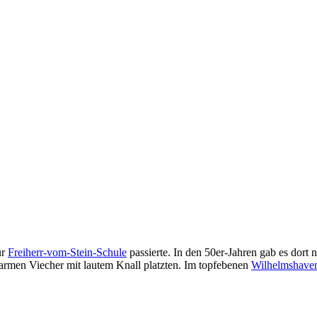
ur
Freiherr-vom-Stein-Schule
passierte. In den 50er-Jahren gab es dort
e armen Viecher mit lautem Knall platzten. Im topfebenen
Wilhelmshave