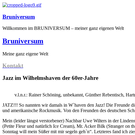
Bruniversum
Willkommen im BRUNIVERSUM – meiner ganz eigenen Welt
Bruniversum
Meine ganz eigene Welt
Kontakt
Jazz im Wilhelmshaven der 60er-Jahre
v.l.n.r.: Rainer Schöning, unbekannt, Günther Rebentisch, H
JATZ!!! So nannten wir damals in W`haven den Jazz! Die Freunde dies
und amerikanische Rockmusik. Von den Freunden des deutschen Schla
Mein (leider längst verstorbener) Nachbar Uwe Wilters in der Linden
(Petite Fleur und natürlich Ice Cream), Mr. Acker Bilk (Stranger o
Sonntag will mein Süßer mit mir segeln geh`n“. Letzteres fand ich zi