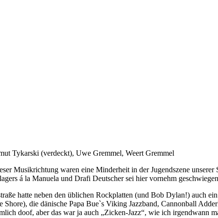
artmut Tykarski (verdeckt), Uwe Gremmel, Weert Gremmel
er Musikrichtung waren eine Minderheit in der Jugendszene unserer St
gers á la Manuela und Drafi Deutscher sei hier vornehm geschwiegen
straße hatte neben den üblichen Rockplatten (und Bob Dylan!) auch ein 
n the Shore), die dänische Papa Bue`s Viking Jazzband, Cannonball Ad
emlich doof, aber das war ja auch „Zicken-Jazz“, wie ich irgendwann ma