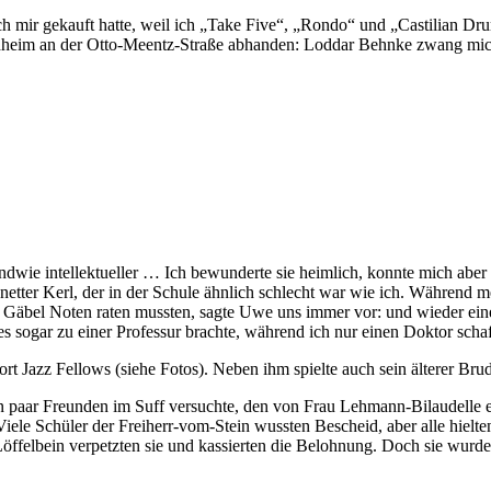
ch mir gekauft hatte, weil ich „Take Five“, „Rondo“ und „Castilian Dru
ndheim an der Otto-Meentz-Straße abhanden: Loddar Behnke zwang mich, 
dwie intellektueller … Ich bewunderte sie heimlich, konnte mich aber 
tter Kerl, der in der Schule ähnlich schlecht war wie ich. Während m
Gäbel Noten raten mussten, sagte Uwe uns immer vor: und wieder ein
 sogar zu einer Professur brachte, während ich nur einen Doktor schaf
ort Jazz Fellows (siehe Fotos). Neben ihm spielte auch sein älterer Br
n paar Freunden im Suff versuchte, den von Frau Lehmann-Bilaudelle er
! Viele Schüler der Freiherr-vom-Stein wussten Bescheid, aber alle hiel
ffelbein verpetzten sie und kassierten die Belohnung. Doch sie wurden