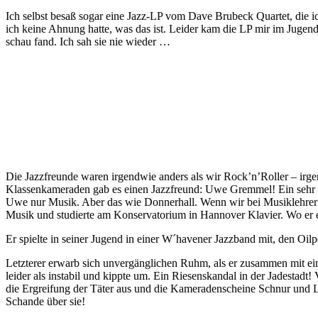
Ich selbst besaß sogar eine Jazz-LP vom Dave Brubeck Quartet, die i
ich keine Ahnung hatte, was das ist. Leider kam die LP mir im Juge
schau fand. Ich sah sie nie wieder …
Die Jazzfreunde waren irgendwie anders als wir Rock’n’Roller – irgen
Klassenkameraden gab es einen Jazzfreund: Uwe Gremmel! Ein sehr ne
Uwe nur Musik. Aber das wie Donnerhall. Wenn wir bei Musiklehrer 
Musik und studierte am Konservatorium in Hannover Klavier. Wo er es
Er spielte in seiner Jugend in einer W´havener Jazzband mit, den Oilp
Letzterer erwarb sich unvergänglichen Ruhm, als er zusammen mit ei
leider als instabil und kippte um. Ein Riesenskandal in der Jadestadt
die Ergreifung der Täter aus und die Kameradenscheine Schnur und Lö
Schande über sie!