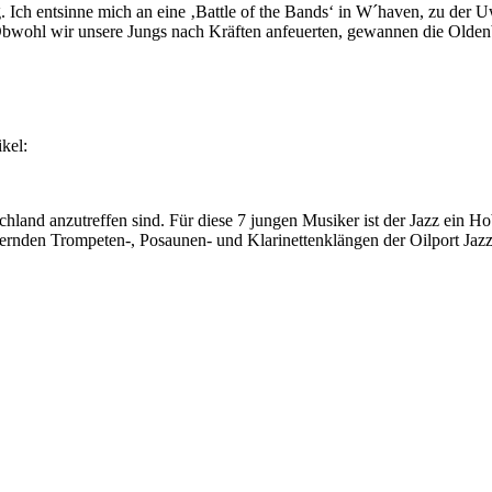
. Ich entsinne mich an eine ‚Battle of the Bands‘ in W´haven, zu der 
Obwohl wir unsere Jungs nach Kräften anfeuerten, gewannen die Olde
kel:
hland anzutreffen sind. Für diese 7 jungen Musiker ist der Jazz ein H
ternden Trompeten-, Posaunen- und Klarinettenklängen der Oilport Ja